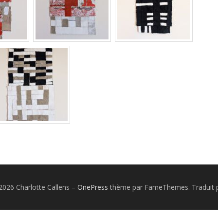
2026 Charlotte Callens
–
OnePress
thème par FameThemes. Traduit p