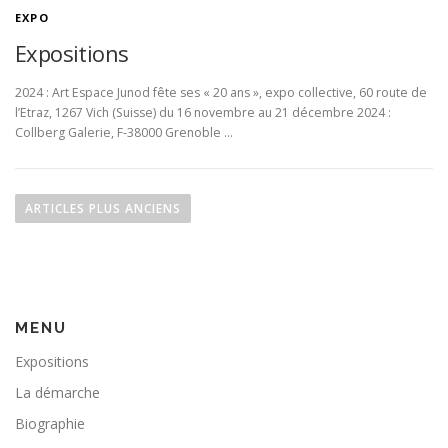
EXPO
Expositions
2024 : Art Espace Junod fête ses « 20 ans », expo collective, 60 route de
l’Etraz, 1267 Vich (Suisse) du 16 novembre au 21 décembre 2024 :
Collberg Galerie, F-38000 Grenoble …
N
a
ARTICLES PLUS ANCIENS
v
i
g
a
MENU
t
i
Expositions
o
La démarche
n
Biographie
d