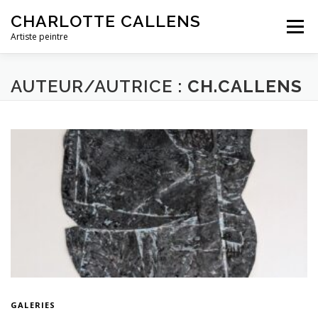
Aller
CHARLOTTE CALLENS
au
Menu
contenu
Artiste peintre
EXPOSITIONS
LA DÉMARCHE
BIOGRAPHIE
AUTEUR/AUTRICE :
CH.CALLENS
CARNET DE MOTS
PRESSE
PRÉSENTATION VIDÉO
GALERIES