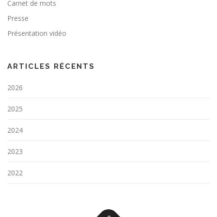
Carnet de mots
e
Presse
s
a
Présentation vidéo
r
t
ARTICLES RÉCENTS
i
c
2026
l
e
2025
s
2024
2023
2022